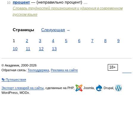
процент
— (неправильно процент) …
10
Словарь трудностей произношения и ударения в современном
русском языке
Страницы
Следующая
→
1
2
3
4
5
6
7
8
9
10
11
12
13
© Академик, 2000-2026
18+
Обратная связь:
Техподдержка
,
Реклама на сайте
👣 Путешествия
Экспорт словарей на сайты
, сделанные на PHP,
Joomla,
Drupal,
WordPress, MODx.