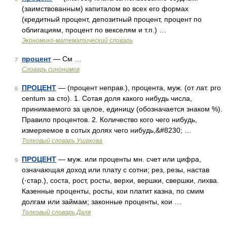
(заимствованным) капиталом во всех его формах
(кредитный процент, депозитный процент, процент по
облигациям, процент по векселям и т.п.) …
Экономико-математический словарь
процент
— См …
7
Словарь синонимов
ПРОЦЕНТ
— (процент неправ.), процента, муж. (от лат. pro
8
centum за сто). 1. Сотая доля какого нибудь числа,
принимаемого за целое, единицу (обозначается знаком %).
Правило процентов. 2. Количество кого чего нибудь,
измеряемое в сотых долях чего нибудь,&#8230; …
Толковый словарь Ушакова
ПРОЦЕНТ
— муж. или проценты мн. счет или цифра,
9
означающая доход или плату с сотни; рез, резы, настав
(·стар.), соста, рост, росты, верхи, вершки, свершки, лихва.
Казенные проценты, росты, кои платит казна, по смим
долгам или займам; законные проценты, кои …
Толковый словарь Даля