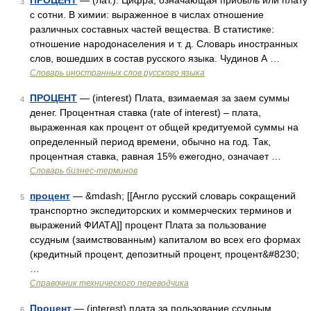
ПРОЦЕНТ
— (лат.). Цифра, означающая прибыль или плату
3
с сотни. В химии: выраженное в числах отношение
различных составных частей вещества. В статистике:
отношение народонаселения и т. д. Словарь иностранных
слов, вошедших в состав русского языка. Чудинов А …
Словарь иностранных слов русского языка
ПРОЦЕНТ
— (interest) Плата, взимаемая за заем суммы
4
денег. Процентная ставка (rate of interest) – плата,
выраженная как процент от общей кредитуемой суммы на
определенный период времени, обычно на год. Так,
процентная ставка, равная 15% ежегодно, означает …
Словарь бизнес-терминов
процент
— &mdash; [[Англо русский словарь сокращений
5
транспортно экспедиторских и коммерческих терминов и
выражений ФИАТА]] процент Плата за пользование
ссудным (заимствованным) капиталом во всех его формах
(кредитный процент, депозитный процент, процент&#8230;
…
Справочник технического переводчика
Процент
— (interest) плата за пользование ссудным
6